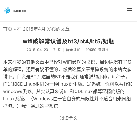
首页
» 在 2015年4月 发布的文章
首页
wifi破解常识普及bt3/bt4/bt5/奶瓶
分类
2015-04-29
折腾
暂无评论
10550 次阅读
系统&系统工具
本来在我的其他文章中已经对WIFI破解的常识，周边情况有了简
单的解释，还是有说不懂的，然后这篇文章稍微系统的来给大家
硬件测评
讲下。什么是BT？这里的BT不是我们通常说的那种，bt种子，
软件
而是和CDLinux相同的一种linux衍生版。是系统。你可以看作和
windows类似。其实认真来说BT和CDLinux都算是精简版的
折腾
Linux系统。（Windows由于它自身的局限性并不适合用来网络
抓包。）我们通过这些系统
手机
- 阅读全文 -
前端
个人博客