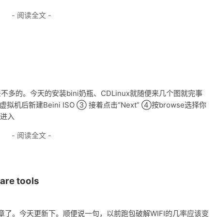
- 阅读全文 -
多的。今天的安装bini奶瓶、CDLinux就随便来几个图就完事
机后新建Beini ISO ③ 接着点击“Next” ④按browse选择你
xt进入
- 阅读全文 -
e tools
的文章了。今天更新下。顺便说一句，以前跑包破解WIFI的几率应该变