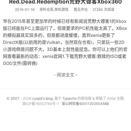
Red.Dead.Redemption荒野大镖客Xbox360
资料仓库
2019-01-16
资料仓库,单机游戏
暂无评论
21284 次阅读
废话
早在2015年甚至更加早的时候已经有新闻说荒野大镖客1的Xbox
版已经能在PC上面运行了，但是要求的PC机性能太高了。XBox
关于
的模拟器其实挺多的，但是都进度缓慢，直到xenia更新了
DirectX版(以前用的是Vulkan，当然现在也有)，只是玩一些2D
友情链接
小游戏倒是问题不大，3D基本上就性能捉急。你可以上他们的官
网查看最新的动态：xenia官网1.下载荒野大镖客:救赎的ISO或者
GOD文件(需转换)
- 阅读全文 -
©
2007
- 2026
cyqsd's blog
. 基于
Typecho
的修改版 & 移植了 Initial 主题.
渝ICP备16002784号-1
渝公网安备50011202504588