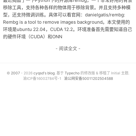
最近捣鼓了一下Python下的开源库rembg，一个非常好用的背景
移除工具，支持各种各样的物体用于移除背景。并且支持多种模
资料仓库
型，还支持微调训练。具体可以看官网：danielgatis/rembg:
废话
Rembg is a tool to remove images background。本文使用的
环境是ubuntu 22.04，CUDA 12.2。环境准备首先需要知道自己
关于
的硬件环境（CUDA）和ONN
友情链接
- 阅读全文 -
©
2007
- 2026
cyqsd's blog
. 基于
Typecho
的修改版 & 移植了 Initial 主题.
渝ICP备16002784号-1
渝公网安备50011202504588