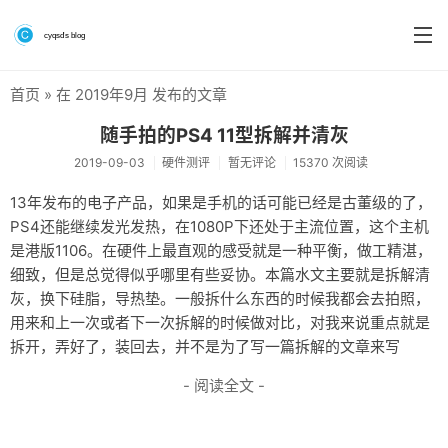
首页
» 在 2019年9月 发布的文章
首页
随手拍的PS4 11型拆解并清灰
分类
2019-09-03
硬件测评
暂无评论
15370 次阅读
系统&系统工具
13年发布的电子产品，如果是手机的话可能已经是古董级的了，
PS4还能继续发光发热，在1080P下还处于主流位置，这个主机
硬件测评
是港版1106。在硬件上最直观的感受就是一种平衡，做工精湛，
软件
细致，但是总觉得似乎哪里有些妥协。本篇水文主要就是拆解清
灰，换下硅脂，导热垫。一般拆什么东西的时候我都会去拍照，
折腾
用来和上一次或者下一次拆解的时候做对比，对我来说重点就是
拆开，弄好了，装回去，并不是为了写一篇拆解的文章来写
手机
- 阅读全文 -
前端
个人博客