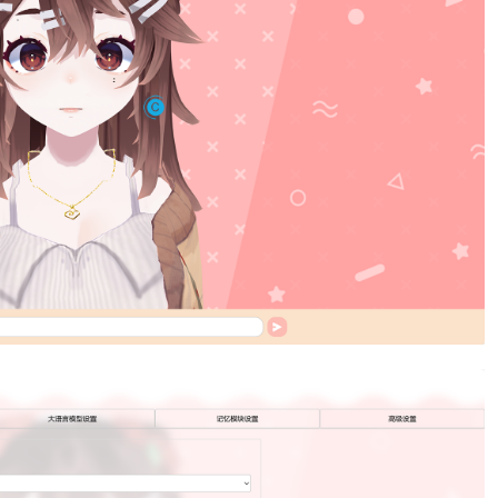
"流萤_ZH"