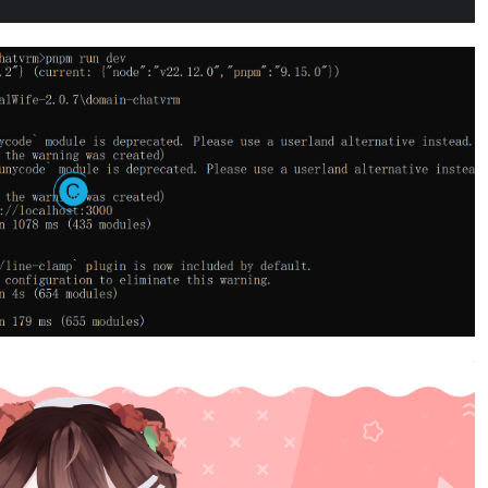
ratio, noise, noisew, 1, "ZH", False, 1, 0.2, None, "Happy", "",
d4())
params)
