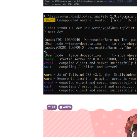
# "data": [text, speaker, sdp_
# "event_data": None,
# "fn_index": 0,
# "session_hash": str(uuid.uui
"app"
: {

"appid"
: 
"xxxxx"
,

"token"
: 
"NxHV-xxx-xxx"
,

"cluster"
: 
"volcano_icl"
            },

"user"
: {

"uid"
: 
"uid123"
            },

"audio"
: {

"voice_type"
: 
"S_xxxxxx"
,

"encoding"
: 
"wav"
,

"speed_ratio"
: 
1
            },

"request"
: {

"reqid"
: 
"uuid"
,

"text"
: text,

"operation"
: 
"query"
            }

        }

return
self
.client.request(params=