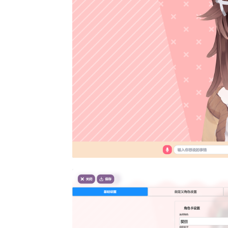
def
get_voices
(
self
) -> 
list
:

return
 bytedance_tts_voices

if
 __name__ == 
'__main__'
:

    client = Bytedance()

    client.synthesis(text=
"你好"
, speaker=