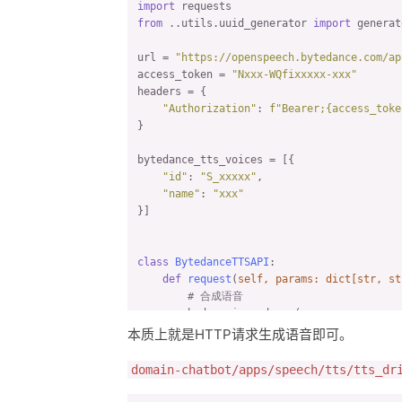
import
from
 ..utils.uuid_generator 
import
 generate
url = 
"https://openspeech.bytedance.com/ap
access_token = 
"Nxxx-WQfixxxxx-xxx"
headers = {

"Authorization"
: 
f"Bearer;
{access_toke
}

bytedance_tts_voices = [{

"id"
: 
"S_xxxxx"
,

"name"
: 
"xxx"
}]

class
BytedanceTTSAPI
:

def
request
(
self, params: 
dict
[
str
, 
st
# 合成语音
        body = json.dumps(params, ensure_a
        response = requests.post(url, head
本质上就是HTTP请求生成语音即可。
# 初始化文件夹
domain-chatbot/apps/speech/tts/tts_dr
        file_name = generate() + 
".wav"
        file_path = os.getcwd() + 
"/tmp/"
 