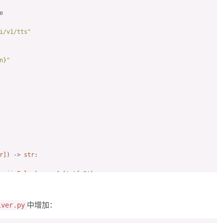


i/v1/tts"
n}
"
r
]
) -> 
str
:

scii=
False
).encode(
'utf-8'
)

ers=headers, data=body, verify=
False
)

中增加：
iver.py
+ file_name
