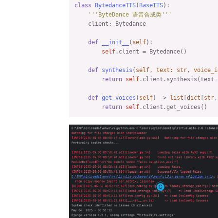
class
BytedanceTTS
(
BaseTTS
):

        dirPath = os.path.dirname(file_path
'''ByteDance 语音合成类'''
if
not
 os.path.exists(dirPath):

    client: Bytedance

            os.makedirs(dirPath)

if
not
 os.path.exists(file_path):

def
__init__
(
self
):

# 用open创建文件 兼容mac
self
.client = Bytedance()

open
(file_path, 
'a'
).close()

def
synthesis
(
self, text: 
str
, voice_i
# 写入语音文件
return
self
.client.synthesis(text=
with
open
(file_path, 
'wb'
) 
as
 file:
# file.write(response.content)
def
get_voices
(
self
) -> 
list
[
dict
[
str
,
            data = json.loads(response.tex
return
self
.client.get_voices()
            file.write(base64.b64decode(dat
return
 file_name

class
Bytedance
:

    client: BytedanceTTSAPI

def
__init__
(
self
):

self
.client = BytedanceTTSAPI()

def
synthesis
(
self, text: 
str
, speaker
        params = {
