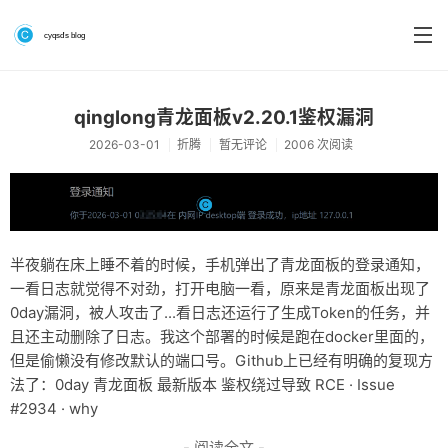
首页
qinglong青龙面板v2.20.1鉴权漏洞
2026-03-01
折腾
暂无评论
2006 次阅读
分类
系统&系统工具
硬件测评
半夜躺在床上睡不着的时候，手机弹出了青龙面板的登录通知，
软件
一看日志就觉得不对劲，打开电脑一看，原来是青龙面板出现了
0day漏洞，被人攻击了...看日志还运行了生成Token的任务，并
折腾
且还主动删除了日志。我这个部署的时候是跑在docker里面的，
手机
但是偷懒没有修改默认的端口号。Github上已经有明确的复现方
法了：0day 青龙面板 最新版本 鉴权绕过导致 RCE · Issue
前端
#2934 · why
个人博客
- 阅读全文 -