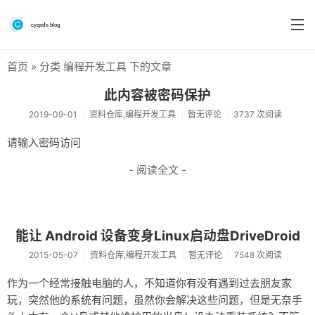
首页
» 分类 编程开发工具 下的文章
首页
此内容被密码保护
分类
2019-09-01
资料仓库,编程开发工具
暂无评论
3737 次阅读
系统&系统工具
请输入密码访问
硬件测评
- 阅读全文 -
软件
折腾
能让 Android 设备变身Linux启动盘DriveDroid
手机
2015-05-07
资料仓库,编程开发工具
暂无评论
7548 次阅读
前端
作为一个经常接触电脑的人，不知道你有没有遇到过去朋友家
玩，突然他的系统有问题，虽然你会解决这些问题，但是无奈手
个人博客