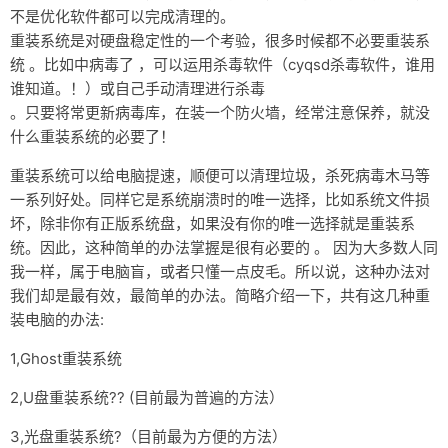
不是优化软件都可以完成清理的。
资料仓库
重装系统是对硬盘稳定性的一个考验，很多时候都不必要重装系
统 。比如中病毒了 ，可以运用杀毒软件（cyqsd杀毒软件，谁用
废话
谁知道。！）或自己手动清理进行杀毒
关于
。只要将常更新病毒库，在装一个防火墙，经常注意保养，就没
什么重装系统的必要了！
友情链接
重装系统可以给电脑提速，顺便可以清理垃圾，杀死病毒木马等
一系列好处。同样它是系统崩溃时的唯一选择，比如系统文件损
坏，除非你有正版系统盘，如果没有你的唯一选择就是重装系
统。因此，这种简单的办法掌握是很有必要的 。 因为大多数人同
我一样，属于电脑盲，或者只懂一点皮毛。所以说，这种办法对
我们却是最有效，最简单的办法。简略介绍一下，共有这几种重
装电脑的办法:
1,Ghost重装系统
2,U盘重装系统?? (目前最为普遍的方法）
3,光盘重装系统?（目前最为方便的方法）