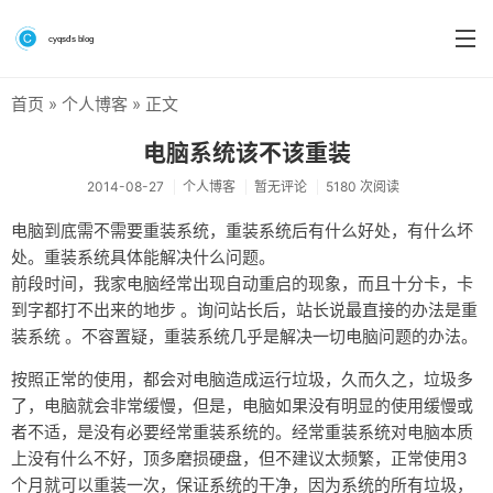
首页
»
个人博客
» 正文
首页
电脑系统该不该重装
分类
2014-08-27
个人博客
暂无评论
5180 次阅读
系统&系统工具
电脑到底需不需要重装系统，重装系统后有什么好处，有什么坏
处。重装系统具体能解决什么问题。
硬件测评
前段时间，我家电脑经常出现自动重启的现象，而且十分卡，卡
软件
到字都打不出来的地步 。询问站长后，站长说最直接的办法是重
装系统 。不容置疑，重装系统几乎是解决一切电脑问题的办法。
折腾
按照正常的使用，都会对电脑造成运行垃圾，久而久之，垃圾多
手机
了，电脑就会非常缓慢，但是，电脑如果没有明显的使用缓慢或
者不适，是没有必要经常重装系统的。经常重装系统对电脑本质
前端
上没有什么不好，顶多磨损硬盘，但不建议太频繁，正常使用3
个人博客
个月就可以重装一次，保证系统的干净，因为系统的所有垃圾，