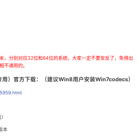
4位版本，分别对应32位和64位的系统，大家一定不要安反了，免得出
本互相不通用的
。
n7 x86专用）官方下载：（建议Win8用户安装Win7codecs）
5959.html
载）
应版本