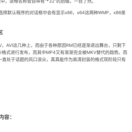
中，进程名称会自带有“*32”的后缀，一目了然。
择默认程序的对话框中会有显示x86，x64这两种WMP，x86是
区
KV，AVI这几种上，而由于各种原因RM已经逐渐退出舞台，只剩下
的发布格式进行发布，而其中MP4又有渐渐完全被MKV替代的趋势。而
，一直处于话题的风口浪尖，真真能作为高清封装的格式现阶段只有
更新内容：