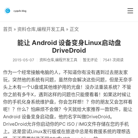
首页
»
资料仓库
,
编程开发工具
» 正文
首页
能让 Android 设备变身Linux启动盘
分类
DriveDroid
系统&系统工具
2015-05-07
资料仓库
,
编程开发工具
暂无评论
7541 次阅读
作为一个经常接触电脑的人，不知道你有没有遇到过去朋友家
硬件测评
玩，突然他的系统有问题，虽然你会解决这些问题，但是无奈手
软件
头上木有一个U盘或其他维护用的光盘！没办法重装系统？不管
你之前有多牛X，遇到这样的问题也只能傻看着！如果这时候让
折腾
你的手机化身系统维护盘，你会怎样想！？你的朋友又会怎样看
呢！？什么？怕麻烦不会做？今天就给大家推荐一款软件，能让
手机
Android 设备变身启动盘，他的名字叫做DriveDroid。
前端
DriveDroid允许你启动你的PC ISO / IMG文件存储在您的手机
上。这是尝试Linux发行版或在旅途中总是有救援系统的理想选
个人博客