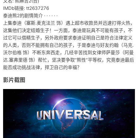
又名: 熊麻吉2(台)
IMDb链接: tt2637276
资料仓库
泰迪熊2的剧情简介 · · · · · ·
废话
上集泰迪（塞斯.麦克法兰 饰）遇上超市收款员并迅速打得火热，
这集他们决定结婚生子！一方面，泰迪是玩具不可能有孩子，不
关于
过它可以借精生子，另外政府要求泰迪证明自己是符合法律定义
的人类，否则不能拥有自己的孩子，于是泰迪与好友约翰（马克.
友情链接
沃尔伯格 饰）不断东奔西走，几经辛苦找到女律师萨曼莎（阿曼
达.塞弗里德 饰）帮忙，坚决要争取“熊性”平等权，究竟泰迪最后
能否成功挑战法律，捍卫自己的幸福？
影片截图