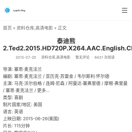
首页
»
资料仓库
,
高清电影
» 正文
首页
泰迪熊
分类
2.Ted2.2015.HD720P.X264.AAC.English.
系统&系统工具
2015-07-20
资料仓库
,
高清电影
暂无评论
6431 次阅读
导演: 塞思·麦克法兰
硬件测评
编剧: 塞思·麦克法兰 / 亚历克·苏雷金 / 韦尔斯利·怀尔德
软件
主演: 马克·沃尔伯格 / 连姆·尼森 / 阿曼达·塞弗里德 / 摩根·弗里曼
/ 塞思·麦克法兰 / 更多…
折腾
类型: 喜剧
制片国家/地区: 美国
手机
语言: 英语
前端
上映日期: 2015-06-26(美国)
片长: 115分钟
个人博客