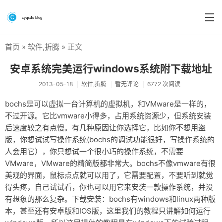
首页
»
软件
,
折腾
» 正文
首页
安卓系统完美运行windows系统附下载地址
分类
2013-05-18
软件
,
折腾
暂无评论
6772 次阅读
系统&系统工具
bochs是可以虚拟一台计算机的虚拟机，和VMware是一样的，
不过开源。它比vmware小得多，占用系统资源少，但系统安装
硬件测评
后速度较之有点慢。有几种原因让你选择它，比如你不想用盗
软件
版，你想试试写操作系统(bochs的调试功能很好，写操作系统的
人会用它），你只想试一个很小巧的操作系统，不需要
折腾
VMware，VMware的精简版都非常大。
bochs不像vmware有很
美观的界面，鼠标点点就可以用了，它需要配置，不要听到就觉
手机
得头疼，自己试试看，你也可以用它来安装一款操作系统，并没
前端
有想象的那么复杂。下载安装：bochs有windows和linux两种版
本，甚至还有安卓版和IOS版，这里我们的教程只讲解如何运行
个人博客