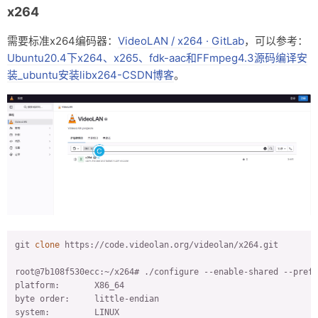
x264
需要标准x264编码器：
VideoLAN / x264 · GitLab
，可以参考：
Ubuntu20.4下x264、x265、fdk-aac和FFmpeg4.3源码编译安
装_ubuntu安装libx264-CSDN博客
。
git 
clone
 https://code.videolan.org/videolan/x264.git

root@7b108f530ecc:~/x264# ./configure --enable-shared --prefi
platform:       X86_64

byte order:     little-endian

system:         LINUX
