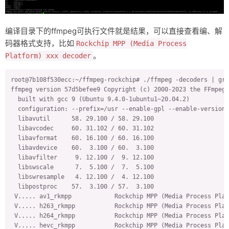
optimize 
for
 size         no

optimizations             
yes
static                    
yes
编译目录下的ffmpeg可执行文件就是结果，可以直接查看编、解
shared                    no

码器格式支持，比如
Rockchip MPP (Media Process
postprocessing support    
yes
。
network support           
yes
Platform) xxx decoder
threading support         pthreads

safe bitstream reader     
yes
root@7b108f530ecc:~/ffmpeg-rockchip# ./ffmpeg -decoders | gre
texi2html enabled         no

ffmpeg version 57d5befee9 Copyright (c) 2000-2023 the FFmpeg 
perl enabled              
yes
  built with gcc 9 (Ubuntu 9.4.0-1ubuntu1~20.04.2)

pod2man enabled           
yes
  configuration: --prefix=/usr --enable-gpl --enable-version3
makeinfo enabled          
yes
  libavutil      58. 29.100 / 58. 29.100

makeinfo supports HTML    
yes
  libavcodec     60. 31.102 / 60. 31.102

xmllint enabled           no

  libavformat    60. 16.100 / 60. 16.100

  libavdevice    60.  3.100 / 60.  3.100

External libraries:

  libavfilter     9. 12.100 /  9. 12.100

iconv                   libdrm                  libx264      
  libswscale      7.  5.100 /  7.  5.100

  libswresample   4. 12.100 /  4. 12.100

External libraries providing hardware acceleration:

  libpostproc    57.  3.100 / 57.  3.100

rkmpp                   v4l2_m2m

 V..... av1_rkmpp            Rockchip MPP (Media Process Plat
 V..... h263_rkmpp           Rockchip MPP (Media Process Plat
Libraries:

 V..... h264_rkmpp           Rockchip MPP (Media Process Plat
avcodec                 avdevice                avfilter     
 V..... hevc_rkmpp           Rockchip MPP (Media Process Plat