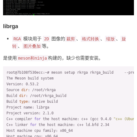
librga
模块用于
图像的
、
、
、
RGA
2D
裁剪
格式转换
缩放
旋
、
等。
转
图片叠加
是使用
构建的，缺少也需要安装。
meson和ninja
root@7b108f530ecc:~# meson setup rkrga rkrga_build     --pref
The Meson build system

Version: 0.53.2

Source 
dir
: /root/rkrga

Build 
dir
: /root/rkrga_build

Build 
type
: native build

Project name: librga

Project version: 2.1.0

C++ compiler 
for
 the host machine: c++ (gcc 9.4.0 
"c++ (Ubunt
C++ linker 
for
 the host machine: c++ ld.bfd 2.34

Host machine cpu family: x86_64

Host machine cpu: x86_64
