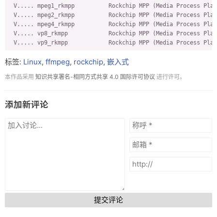
 V..... mpeg1_rkmpp          Rockchip MPP (Media Process Plat
Programs:

 V..... mpeg2_rkmpp          Rockchip MPP (Media Process Plat
ffmpeg                  ffprobe

 V..... mpeg4_rkmpp          Rockchip MPP (Media Process Plat
 V..... vp8_rkmpp            Rockchip MPP (Media Process Plat
Enabled decoders:

 V..... vp9_rkmpp            Rockchip MPP (Media Process Plat
aac                     adpcm_xa                cdgraphics   
aac_fixed               adpcm_xmd               cdtoons      
标签:
Linux
,
ffmpeg
,
rockchip
,
嵌入式
# 查看h264_rkmpp
aac_latm                adpcm_yamaha            cdxl         
root@7b108f530ecc:~/ffmpeg-rockchip# ./ffmpeg -h encoder=h264
aasc                    adpcm_zork              cfhd         
本作品采用
知识共享署名-相同方式共享 4.0 国际许可协议
进行许可。
ffmpeg version 57d5befee9 Copyright (c) 2000-2023 the FFmpeg 
ac3                     agm                     cinepak      
  built with gcc 9 (Ubuntu 9.4.0-1ubuntu1~20.04.2)

ac3_fixed               aic                     clearvideo   
  configuration: --prefix=/usr --enable-gpl --enable-version3
acelp_kelvin            alac                    cljr         
添加新评论
  libavutil      58. 29.100 / 58. 29.100

adpcm_4xm               alias_pix               cllc         
  libavcodec     60. 31.102 / 60. 31.102

adpcm_adx               als                     comfortnoise 
  libavformat    60. 16.100 / 60. 16.100

adpcm_afc               amrnb                   cook         
  libavdevice    60.  3.100 / 60.  3.100

adpcm_agm               amrwb                   cpia         
  libavfilter     9. 12.100 /  9. 12.100

adpcm_aica              amv                     cri          
  libswscale      7.  5.100 /  7.  5.100

adpcm_argo              anm                     cscd         
  libswresample   4. 12.100 /  4. 12.100

adpcm_ct                ansi                    cyuv         
  libpostproc    57.  3.100 / 57.  3.100

Encoder h264_rkmpp [Rockchip MPP (Media Process Platform) H26
    General capabilities: delay hardware

提交评论
    Threading capabilities: none

    Supported hardware devices: rkmpp rkmpp drm
