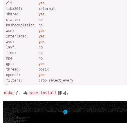
cli:            
yes
libx264:        internal

shared:         
yes
static:         no

bashcompletion: no

asm:            
yes
interlaced:     
yes
avs:            
yes
lavf:           no

ffms:           no

mp4:            no

gpl:            
yes
thread:         posix

opencl:         
yes
filters:        crop select_every

lto:            no

debug:          no

了，再
即可。
make
make install
gprof:          no

strip:          no

PIC:            
yes
bit depth:      all

chroma format:  all

You can run 
'make'
 or 
'make fprofiled'
 now.