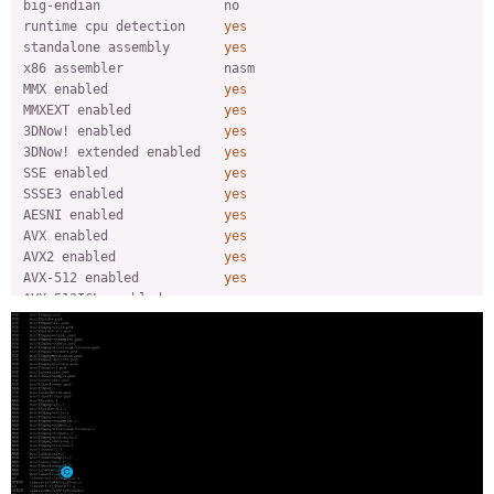
big-endian                no

runtime cpu detection     
yes
standalone assembly       
yes
x86 assembler             nasm

MMX enabled               
yes
MMXEXT enabled            
yes
3DNow! enabled            
yes
3DNow! extended enabled   
yes
SSE enabled               
yes
SSSE3 enabled             
yes
AESNI enabled             
yes
AVX enabled               
yes
AVX2 enabled              
yes
AVX-512 enabled           
yes
AVX-512ICL enabled        
yes
XOP enabled               
yes
FMA3 enabled              
yes
FMA4 enabled              
yes
i686 features enabled     
yes
CMOV is fast              
yes
EBX available             
yes
EBP available             
yes
debug symbols             
yes
strip symbols             
yes