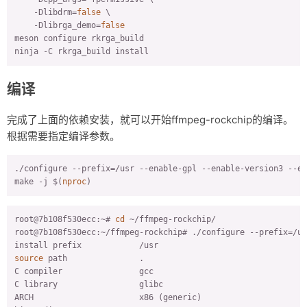
    -Dlibdrm=
false
 \

    -Dlibrga_demo=
false
meson configure rkrga_build

ninja -C rkrga_build install
编译
完成了上面的依赖安装，就可以开始ffmpeg-rockchip的编译。
根据需要指定编译参数。
./configure --prefix=/usr --enable-gpl --enable-version3 --en
make -j $(
nproc
)
root@7b108f530ecc:~# 
cd
 ~/ffmpeg-rockchip/

root@7b108f530ecc:~/ffmpeg-rockchip# ./configure --prefix=/us
source
 path               .

C compiler                gcc

C library                 glibc

ARCH                      x86 (generic)
