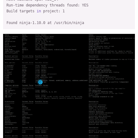
Run-time dependency threads found: YES

Build targets 
in
 project: 1

Found ninja-1.10.0 at /usr/bin/ninja