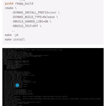
pushd
 rkmpp_build

cmake \

    -DCMAKE_INSTALL_PREFIX=/usr \

    -DCMAKE_BUILD_TYPE=Release \

    -DBUILD_SHARED_LIBS=ON \

    -DBUILD_TEST=OFF \

    ..

make -j6

make install