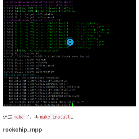
还是
了，再
。
make
make install
rockchip_mpp