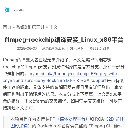
首页
»
系统&系统工具
» 正文
首页
ffmpeg-rockchip编译安装_Linux_x86平台
分类
2025-06-07
系统&系统工具
暂无评论
10692 次阅读
系统&系统工具
ffmpeg的鼎鼎大名已经无需介绍了。本文是编译的瑞芯微
rockchip的ffmpeg分支，如果你编译的是官方分支，那有一部分
硬件测评
也是相同的。
nyanmisaka/ffmpeg-rockchip: FFmpeg with
软件
async and zero-copy Rockchip MPP & RGA support
是带有硬
件加速的版本，具体支持的编解码器在项目页有详细列出，本文
折腾
后面也列出了编译后的结果。本文分成上下两篇，上文是x86平
台的编译，下文是arm的交叉编译，如果需要交叉编译，可以直
手机
接跳过本文即可。
前端
本项目旨在为支持 MPP（
媒体处理平台
）和 RGA（
2D 光栅
个人博客
图形加速
）的 Rockchip 平台提供完整的 FFmpeg CLI 硬件