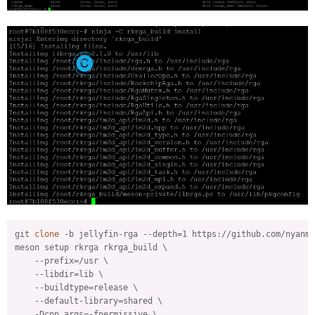
git 
clone
 -b jellyfin-rga --depth=1 https://github.com/nyanmi
meson setup rkrga rkrga_build \

    --prefix=/usr \

    --libdir=lib \

    --buildtype=release \

    --default-library=shared \

    -Dcpp_args=-fpermissive \
