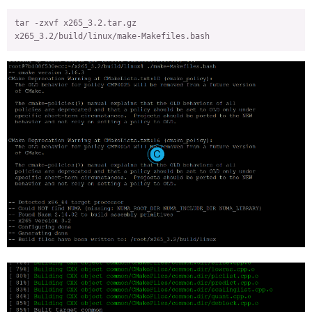
tar -zxvf x265_3.2.tar.gz 

x265_3.2/build/linux/make-Makefiles.bash