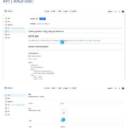
API | RAGFlow
：