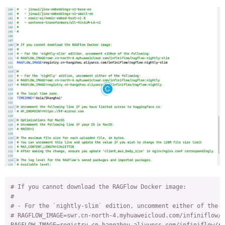
# If you cannot download the RAGFlow Docker image:
#
# - For the `nightly-slim` edition, uncomment either of the f
# RAGFLOW_IMAGE=swr.cn-north-4.myhuaweicloud.com/infiniflow/r