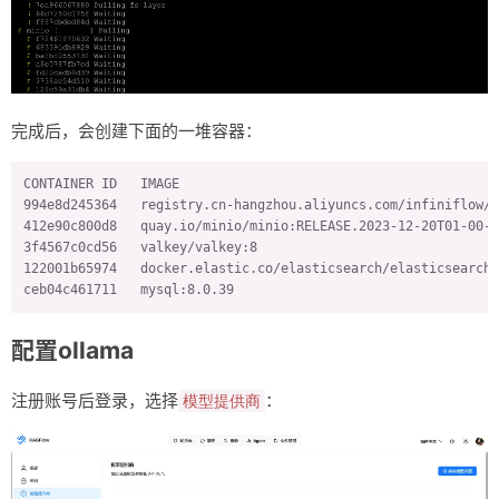
完成后，会创建下面的一堆容器：
CONTAINER ID   IMAGE                                         
994e8d245364   registry.cn-hangzhou.aliyuncs.com/infiniflow/r
412e90c800d8   quay.io/minio/minio:RELEASE.2023-12-20T01-00-0
3f4567c0cd56   valkey/valkey:8                               
122001b65974   docker.elastic.co/elasticsearch/elasticsearch:
ceb04c461711   mysql:8.0.39                                  
配置ollama
注册账号后登录，选择
：
模型提供商