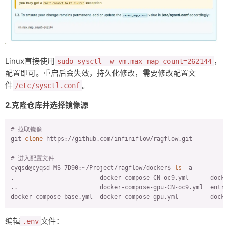
Linux直接使用
，
sudo sysctl -w vm.max_map_count=262144
配置即可。重启后会失效，持久化修改，需要修改配置文
件
。
/etc/sysctl.conf
2.克隆仓库并选择镜像源
# 拉取镜像
git 
clone
 https://github.com/infiniflow/ragflow.git

# 进入配置文件
cyqsd@cyqsd-MS-7D90:~/Project/ragflow/docker$ 
ls
 -a

.                        docker-compose-CN-oc9.yml      docke
..                       docker-compose-gpu-CN-oc9.yml  entry
docker-compose-base.yml  docker-compose-gpu.yml         dock
编辑
文件：
.env