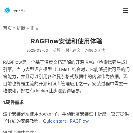
首页
»
折腾
» 正文
首页
RAGFlow安装和使用体验
分类
2025-03-03
折腾
暂无评论
7496 次阅读
系统&系统工具
RAGFlow是一个基于深度文档理解的开源 RAG（检索增强生成）
引擎。当与大型语言模型（LLMs）结合时，它能够提供可靠的问
硬件测评
答能力，并且可以引用各种复杂格式数据中的内容作为依据。现
软件
目前也算是主流的开源知识库管理应用之一，安装过程中需要一
堆依赖，好在有docker让步骤变得容易。
折腾
1.硬件需求
手机
这个安装必须使用docker了，手动部署安装过于折磨。官方提供
前端
了详细的安装教程，
Quick start | RAGFlow
。
个人博客
提到了硬件要求：