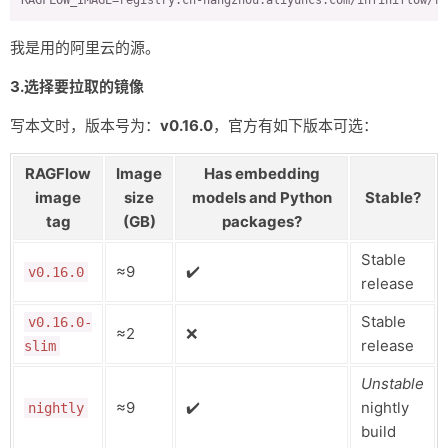
RAGFLOW_IMAGE=registry.cn-hangzhou.aliyuncs.com/infiniflow/ra
我是用的阿里云的源。
3.选择要拉取的镜像
写本文时，版本号为：
v0.16.0
，官方有如下版本可选：
RAGFlow
Image
Has embedding
image
size
models and Python
Stable?
tag
(GB)
packages?
Stable
≈9
✔️
v0.16.0
release
Stable
v0.16.0-
≈2
❌
release
slim
Unstable
≈9
✔️
nightly
nightly
build