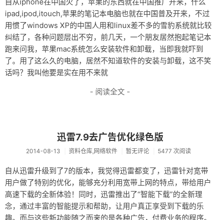
自从iphone在中国火了，苹果的东西就在中国推广开来，什么
ipad,ipod,itouch,苹果的笔记本电脑也就在中国普及开来，不过
用惯了windows XP的中国人用和linux差不多的雪豹系统就比较
纠结了，各种问题层出不穷，前几天，一个朋友居然抱起笔记本
跑来问我，苹果mac系统怎么安装软件和卸载，当即我就吓到
了。用了这么久的电脑，居然不知道软件的安装与卸载，这不笑
话吗？我叫他要是实在用不来就
- 阅读全文 -
迅雷7.9去广告优化绿色版
2014-08-13
资料仓库,网络软件
暂无评论
5477 次阅读
自从迅雷升级到了7的版本，我觉得迅雷都变了，迅雷针对宽带
用户做了特别的优化，能够充分利用宽带上网的特点，带给用户
高速下载的全新体验！同时，迅雷推出了“智能下载”的全新理
念，通过丰富的智能提示和帮助，让用户真正享受到下载的乐
趣。而与这些新功能随之而来的是各种广告，付费业务的程序。