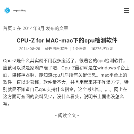
首页
» 在 2014年8月 发布的文章
首页
CPU-Z for MAC-mac下的cpu检测软件
分类
2014-08-29
硬件测评,软件
1 条评论
19276 次阅读
系统&系统工具
Cpu-Z是什么其实就不用我多废话了，很著名的cpu检测软件，
应该可以说是家喻户晓了吧，Cpu-Z最初就是在windows平台上
硬件测评
面，堪称神器啊，能知道cpu几乎所有关键信息。mac平台上的
软件
软件一直以少著称，软件量不大，并且用起来还不咋滴方便，特
别就是不知道自己cpu支持什么指令，这个最纠结。。。网上在
折腾
这方面可查阅的资料又少，没什么看头，说明书上面也没怎么
写。
手机
- 阅读全文 -
前端
个人博客