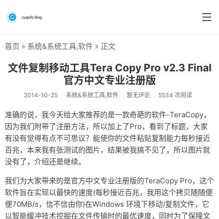
首页
»
系统&系统工具
,
软件
» 正文
首页
文件复制移动工具Tera Copy Pro v2.3 Final
分类
官方中文专业注册版
系统&系统工具
2014-10-25
系统&系统工具
,
软件
暂无评论
5534 次阅读
准确的说，我今天给大家推荐的是一款奇葩的软件-TeraCopy，
硬件测评
因为我们附带了注册方法，所以加上了Pro，看到了标题，大家
软件
有没有觉得有点不可思议？能使你的文件粘贴复制能力每秒接近
百兆，本来我有张测试的图片，结果被我搞不见了，所以图片就
折腾
没有了，介绍还是继续。
手机
我们为大家带来的是官方中文专业注册版的TeraCopy Pro，这个
软件旨在实现以最快的速度(每秒接近百兆，我用这个拷贝随随便
前端
便70MB/s，信不信由你)在Windows 环境下移动/复制文件，它
个人博客
以智能缓冲技术挖掘在文件传输时的最优速度，同时为了保障文