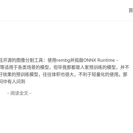
首
源的图像分割工具：使用rembg并捣鼓ONNX Runtime -
u2net_xxx等适用于各类场景的模型，但毕竟那都是人家预训练的模型，并不
好效果的预训练模型，往往体积也很大，不利于轻量化的使用。那
提问中有人问到
- 阅读全文 -